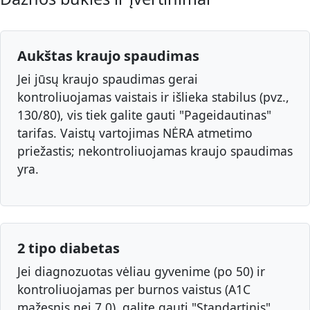
Aukštas kraujo spaudimas
Jei jūsų kraujo spaudimas gerai
kontroliuojamas vaistais ir išlieka stabilus (pvz.,
130/80), vis tiek galite gauti "Pageidautinas"
tarifas. Vaistų vartojimas NĖRA atmetimo
priežastis; nekontroliuojamas kraujo spaudimas
yra.
2 tipo diabetas
Jei diagnozuotas vėliau gyvenime (po 50) ir
kontroliuojamas per burnos vaistus (A1C
mažesnis nei 7.0), galite gauti "Standartinis"