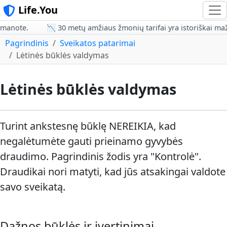
Life.You
anote.
📉 30 metų amžiaus žmonių tarifai yra istoriškai mažia
Pagrindinis
Sveikatos patarimai
Lėtinės būklės valdymas
Lėtinės būklės valdymas
Turint ankstesnę būklę NEREIKIA, kad
negalėtumėte gauti prieinamo gyvybės
draudimo. Pagrindinis žodis yra "Kontrolė".
Draudikai nori matyti, kad jūs atsakingai valdote
savo sveikatą.
Dažnos būklės ir įvertinimai