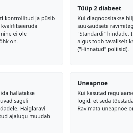
Tüüp 2 diabeet
i kontrollitud ja püsib
Kui diagnoositakse hilj
 kvalifitseeruda
suukaudsete ravimitega
mine ei ole
"Standardi" hindade. I
rõhk on.
algus toob tavaliselt
("Hinnatud" poliisid).
Uneapnoe
da hallatakse
Kui kasutad regulaarse
ruvad sageli
logid, et seda tõestad
ndadele. Haiglaravi
Ravimata uneapnoe on
otud ajalugu muudab