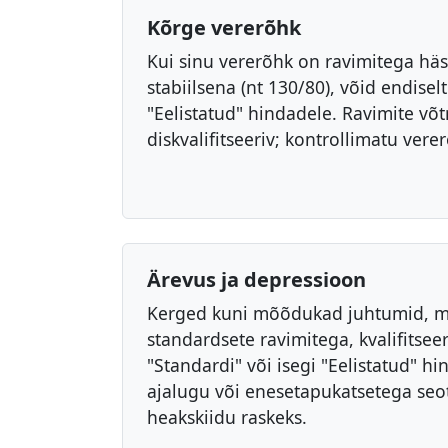
Kõrge vererõhk
Kui sinu vererõhk on ravimitega häst
stabiilsena (nt 130/80), võid endiselt
"Eelistatud" hindadele. Ravimite võt
diskvalifitseeriv; kontrollimatu vere
Ärevus ja depressioon
Kerged kuni mõõdukad juhtumid, mi
standardsete ravimitega, kvalifitsee
"Standardi" või isegi "Eelistatud" hi
ajalugu või enesetapukatsetega se
heakskiidu raskeks.