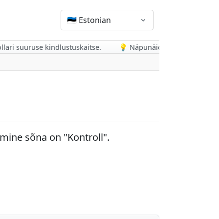
🇪🇪
Estonian
ari suuruse kindlustuskaitse.
💡 Näpunäide: Vaadake oma poliis
amine sõna on "Kontroll".