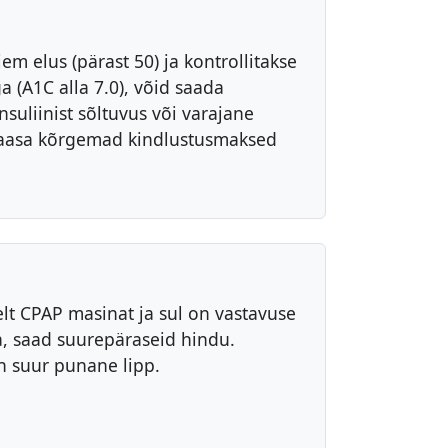
em elus (pärast 50) ja kontrollitakse
 (A1C alla 7.0), võid saada
nsuliinist sõltuvus või varajane
 kaasa kõrgemad kindlustusmaksed
lt CPAP masinat ja sul on vastavuse
a, saad suurepäraseid hindu.
 suur punane lipp.