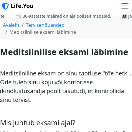
Life.You
.
📉 30-aastaste määrad on ajalooliselt madalad.
👨‍👩‍
Avaleht
Tervisenõuanded
Meditsiinilise eksami läbimine
Meditsiinilise eksami läbimine
Meditsiiniline eksam on sinu taotluse "tõe hetk".
Õde tuleb sinu koju või kontorisse
(kindlustusandja poolt tasutud), et kontrollida
sinu tervist.
Mis juhtub eksami ajal?