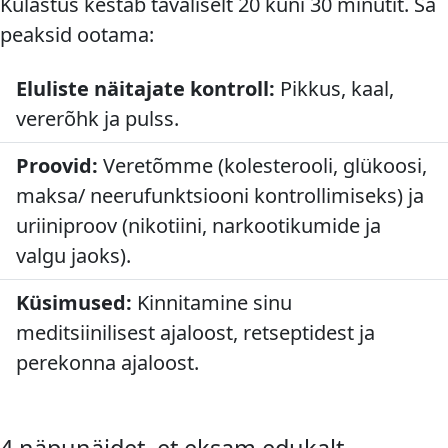
Külastus kestab tavaliselt 20 kuni 30 minutit. Sa
peaksid ootama:
Eluliste näitajate kontroll:
Pikkus, kaal,
vererõhk ja pulss.
Proovid:
Veretõmme (kolesterooli, glükoosi,
maksa/ neerufunktsiooni kontrollimiseks) ja
uriiniproov (nikotiini, narkootikumide ja
valgu jaoks).
Küsimused:
Kinnitamine sinu
meditsiinilisest ajaloost, retseptidest ja
perekonna ajaloost.