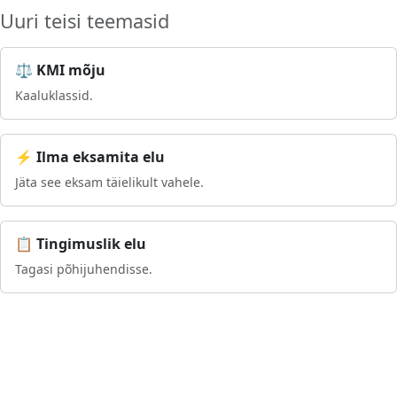
Uuri teisi teemasid
⚖️ KMI mõju
Kaaluklassid.
⚡ Ilma eksamita elu
Jäta see eksam täielikult vahele.
📋 Tingimuslik elu
Tagasi põhijuhendisse.