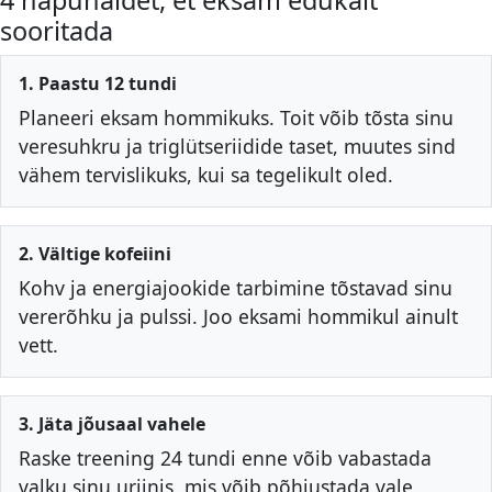
4 näpunäidet, et eksam edukalt
sooritada
1. Paastu 12 tundi
Planeeri eksam hommikuks. Toit võib tõsta sinu
veresuhkru ja triglütseriidide taset, muutes sind
vähem tervislikuks, kui sa tegelikult oled.
2. Vältige kofeiini
Kohv ja energiajookide tarbimine tõstavad sinu
vererõhku ja pulssi. Joo eksami hommikul ainult
vett.
3. Jäta jõusaal vahele
Raske treening 24 tundi enne võib vabastada
valku sinu uriinis, mis võib põhjustada vale