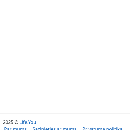
2025 ©
Life.You
Par mums
Sazinieties ar mums
Privātuma politika