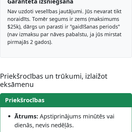
Garantēta izsniegšana
Nav uzdoti veselības jautājumi. Jūs nevarat tikt
noraidīts. Tomēr segums ir zems (maksimums
$25k), dārgs un parasti ir "gaidīšanas periods"
(nav izmaksu par nāves pabalstu, ja jūs mirstat
pirmajās 2 gados).
Priekšrocības un trūkumi, izlaižot
eksāmenu
Priekšrocības
Ātrums:
Apstiprinājums minūtēs vai
dienās, nevis nedēļās.