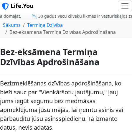
Life.You
 domājat.
📉 30 gadus vecu cilvēku likmes ir vēsturiskajos z
Sākums
Termiņa Dzīvība
Bez-eksāmena Termiņa Dzīvības Apdrošināšana
Bez-eksāmena Termiņa
Dzīvības Apdrošināšana
Bezizmeklēšanas dzīvības apdrošināšana, ko
bieži sauc par "Vienkāršotu jautājumu," ļauj
jums iegūt segumu bez medmāsas
apmeklējuma jūsu mājās, lai ņemtu asinis vai
pārbaudītu jūsu asinsspiedienu. Tā izmanto
datus, nevis adatas.