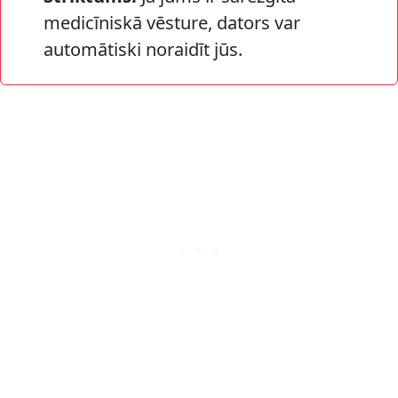
medicīniskā vēsture, dators var
automātiski noraidīt jūs.