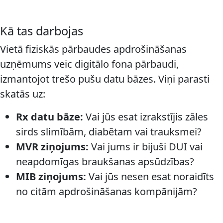
Kā tas darbojas
Vietā fiziskās pārbaudes apdrošināšanas
uzņēmums veic digitālo fona pārbaudi,
izmantojot trešo pušu datu bāzes. Viņi parasti
skatās uz:
Rx datu bāze:
Vai jūs esat izrakstījis zāles
sirds slimībām, diabētam vai trauksmei?
MVR ziņojums:
Vai jums ir bijuši DUI vai
neapdomīgas braukšanas apsūdzības?
MIB ziņojums:
Vai jūs nesen esat noraidīts
no citām apdrošināšanas kompānijām?