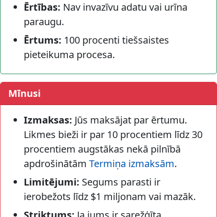
Ērtības:
Nav invazīvu adatu vai urīna
paraugu.
Ērtums:
100 procenti tiešsaistes
pieteikuma procesa.
Mīnusi
Izmaksas:
Jūs maksājat par ērtumu.
Likmes bieži ir par 10 procentiem līdz 30
procentiem augstākas nekā pilnībā
apdrošinātām
Termiņa izmaksām
.
Limitējumi:
Segums parasti ir
ierobežots līdz $1 miljonam vai mazāk.
Striktums:
Ja jums ir sarežģīta