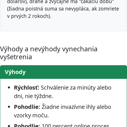
dolárov), drahé a zvyčajne má "čakaciu dobu"
(žiadna poistná suma sa nevypláca, ak zomriete
v prvých 2 rokoch).
Výhody a nevýhody vynechania
vyšetrenia
Výhody
Rýchlosť:
Schválenie za minúty alebo
dni, nie týždne.
Pohodlie:
Žiadne invazívne ihly alebo
vzorky moču.
Pohodlie:
100 percent online proces