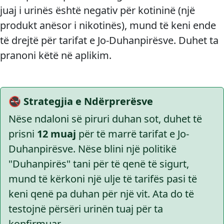
juaj i urinës është negativ për kotininë (një
produkt anësor i nikotinës), mund të keni ende
të drejtë për tarifat e Jo-Duhanpirësve. Duhet ta
pranoni këtë në aplikim.
🚭 Strategjia e Ndërprerësve
Nëse ndaloni së piruri duhan sot, duhet të
prisni
12 muaj
për të marrë tarifat e Jo-
Duhanpirësve. Nëse blini një politikë
"Duhanpirës" tani për të qenë të sigurt,
mund të kërkoni një ulje të tarifës pasi të
keni qenë pa duhan për një vit. Ata do të
testojnë përsëri urinën tuaj për ta
konfirmuar.