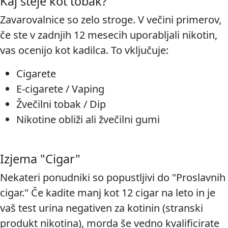
Kaj šteje kot tobak?
Zavarovalnice so zelo stroge. V večini primerov,
če ste v zadnjih 12 mesecih uporabljali nikotin,
vas ocenijo kot kadilca. To vključuje:
Cigarete
E-cigarete / Vaping
Žvečilni tobak / Dip
Nikotine obliži ali žvečilni gumi
Izjema "Cigar"
Nekateri ponudniki so popustljivi do "Proslavnih
cigar." Če kadite manj kot 12 cigar na leto in je
vaš test urina negativen za kotinin (stranski
produkt nikotina), morda še vedno kvalificirate