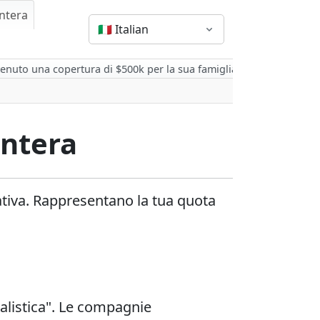
Intera
🇮🇹
Italian
enuto una copertura di $500k per la sua famiglia.
💡 Suggerimento: 
Intera
pativa. Rappresentano la tua quota
ualistica". Le compagnie