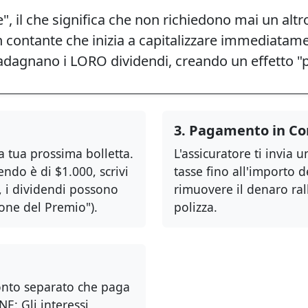
, il che significa che non richiedono mai un altr
n contante che inizia a capitalizzare immediatam
dagnano i LORO dividendi, creando un effetto "pal
3. Pagamento in Co
la tua prossima bolletta.
L'assicuratore ti invia 
endo è di $1.000, scrivi
tasse fino all'importo d
, i dividendi possono
rimuovere il denaro ral
one del Premio").
polizza.
conto separato che paga
E: Gli interessi