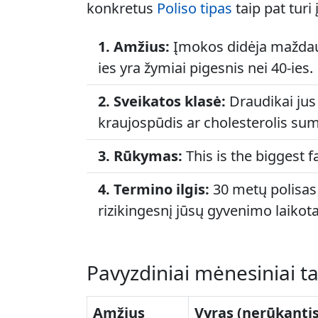
konkretus
Poliso tipas
taip pat turi 
1. Amžius:
Įmokos didėja maždaug 
ies yra žymiai pigesnis nei 40-ies.
2. Sveikatos klasė:
Draudikai jus
kraujospūdis ar cholesterolis suma
3. Rūkymas:
This is the biggest 
4. Termino ilgis:
30 metų polisas 
rizikingesnį jūsų gyvenimo laikota
Pavyzdiniai mėnesiniai t
Amžius
Vyras (nerūkantis