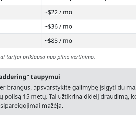
~$22 / mo
~$36 / mo
~$88 / mo
ai tarifai priklauso nuo pilno vertinimo.
Laddering" taupymui
 per brangus, apsvarstykite galimybę įsigyti du ma
ų polisą 15 metų. Tai užtikrina didelį draudimą, kol
 įsipareigojimai mažėja.