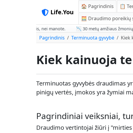
🏠 Pagrindinis
📋 Te
Life.You
🧮 Draudimo poreikių 
s yra pigesnis, nei manote.
📉 30 metų amžiaus žmonių tarifai
Pagrindinis
Terminuota gyvybė
Kiek 
Kiek kainuoja t
Terminuotas gyvybės draudimas yra p
pinigų vertės, įmokos yra žymiai m
Pagrindiniai veiksniai, tur
Draudimo vertintojai žiūri į "mirtie