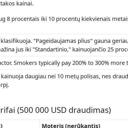
įtakos kainai.
8 procentais iki 10 procentų kiekvienais metais,
 klasifikuoja. "Pageidaujamas plius" gauna geria
žina jus iki "Standartinio," kainuojančio 25 proc
factor. Smokers typically pay 200% to 300% more
kainuoja daugiau nei 10 metų polisas, nes draudi
rpį.
arifai (500 000 USD draudimas)
)
Moteris (nerūkantis)