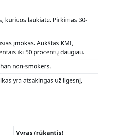
 kuriuos laukiate. Pirkimas 30-
usias įmokas. Aukštas KMI,
entais iki 50 procentų daugiau.
 than non-smokers.
kas yra atsakingas už ilgesnį,
Vyras (rūkantis)