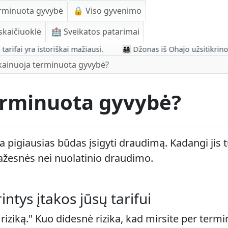
rminuota gyvybė
🔒 Viso gyvenimo
skaičiuoklė
🏥 Sveikatos patarimai
 yra istoriškai mažiausi.
👨‍👩‍👧‍👦 Džonas iš Ohajo užsitikrino
kainuoja terminuota gyvybė?
erminuota gyvybė?
igiausias būdas įsigyti draudimą. Kadangi jis tu
ažesnės nei nuolatinio draudimo.
intys įtakos jūsų tarifui
s riziką." Kuo didesnė rizika, kad mirsite per term