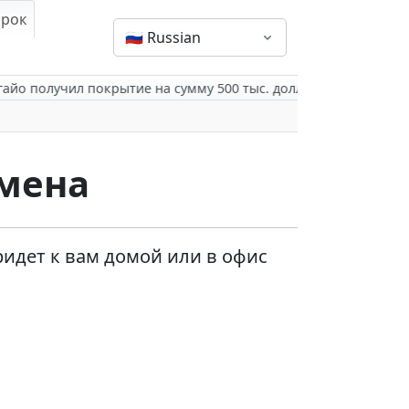
срок
🇷🇺
Russian
 Огайо получил покрытие на сумму 500 тыс. долларов для своей семь
амена
ридет к вам домой или в офис