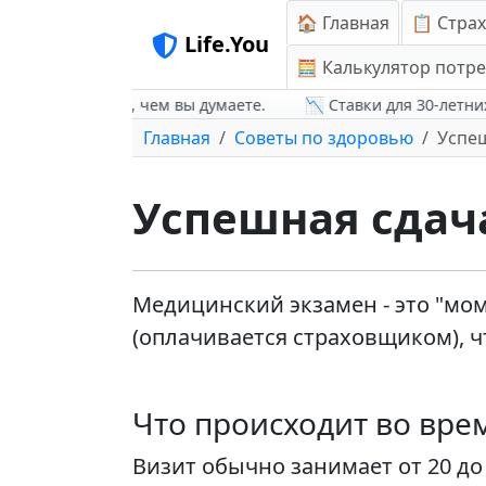
🏠 Главная
📋 Стра
Life.You
🧮 Калькулятор потр
изни дешевле, чем вы думаете.
📉 Ставки для 30-летних на
Главная
Советы по здоровью
Успеш
Успешная сдач
Медицинский экзамен - это "мом
(оплачивается страховщиком), 
Что происходит во вре
Визит обычно занимает от 20 до