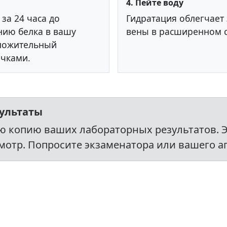
4. Пейте воду
за 24 часа до
Гидратация облегчает
нию белка в вашу
вены в расширенном с
оложительный
очками.
зультаты
ю копию ваших лабораторных результатов. Э
тр. Попросите экзаменатора или вашего аг