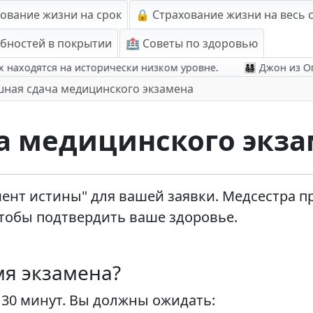
хование жизни на срок
🔒 Страхование жизни на весь 
ебностей в покрытии
🏥 Советы по здоровью
ходятся на исторически низком уровне.
👨‍👩‍👧‍👦 Джон из
ная сдача медицинского экзамена
а медицинского экз
ент истины" для вашей заявки. Медсестра п
чтобы подтвердить ваше здоровье.
мя экзамена?
 30 минут. Вы должны ожидать: