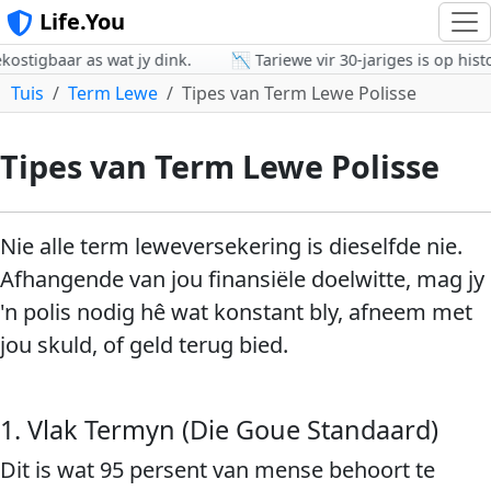
Life.You
tigbaar as wat jy dink.
📉 Tariewe vir 30-jariges is op histor
Tuis
Term Lewe
Tipes van Term Lewe Polisse
Tipes van Term Lewe Polisse
Nie alle term leweversekering is dieselfde nie.
Afhangende van jou finansiële doelwitte, mag jy
'n polis nodig hê wat konstant bly, afneem met
jou skuld, of geld terug bied.
1. Vlak Termyn (Die Goue Standaard)
Dit is wat 95 persent van mense behoort te