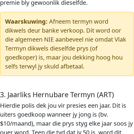
premie bly gewoonlik dieselfde.
Waarskuwing:
Afneem termyn word
dikwels deur banke verkoop. Dit word oor
die algemeen NIE aanbeveel nie omdat Vlak
Termyn dikwels dieselfde prys (of
goedkoper) is, maar jou dekking hoog hou
selfs terwyl jy skuld afbetaal.
3. Jaarliks Hernubare Termyn (ART)
Hierdie polis dek jou vir presies een jaar. Dit is
uiters goedkoop wanneer jy jong is (bv.
$10/maand), maar die prys styg elke jaar soos jy
ouer word. Teen die tyd dat jy 50 is, word dit