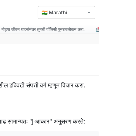
🇮🇳
Marathi
ा जीवन घटनांनंतर तुमची पॉलिसी पुनरावलोकन करा.
🏥 आरोग्य तथ्य: नियमित चेकअप
ील इक्विटी संपत्ती वर्ग म्हणून विचार करा.
ही. वाढ सामान्यतः "J-आकार" अनुसरण करते: