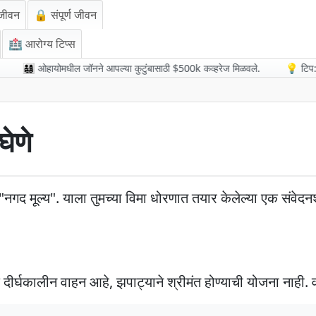
जीवन
🔒 संपूर्ण जीवन
🏥 आरोग्य टिप्स
👨‍👩‍👧‍👦 ओहायोमधील जॉनने आपल्या कुटुंबासाठी $500k कव्हरेज मिळवले.
💡 टिप: मोठ्य
घेणे
े "नगद मूल्य". याला तुमच्या विमा धोरणात तयार केलेल्या एक संवेदनश
वन एक दीर्घकालीन वाहन आहे, झपाट्याने श्रीमंत होण्याची योजना ना