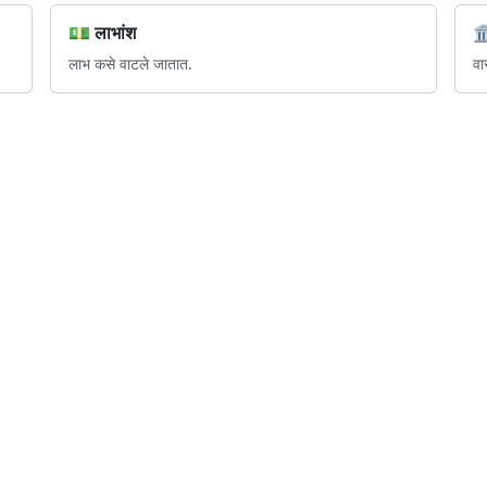
💵 लाभांश

लाभ कसे वाटले जातात.
वा